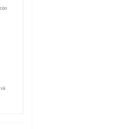
 còn
 và