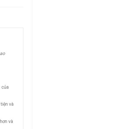
bao
g của
tiện và
 hơn và