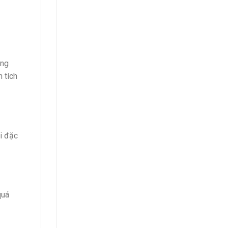
áng
 tích
i đặc
quá