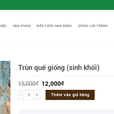
HIỆU
SẢN PHẨM
KIẾN THỨC NHÀ NÔNG
GIỐNG CÂY TRỒNG
Trùn quế giống (sinh khối)
Giá
Giá
15,000
₫
12,000
₫
gốc
hiện
Trùn quế giống (sinh khối) số lượng
là:
tại
Thêm vào giỏ hàng
15,000₫.
là:
12,000₫.